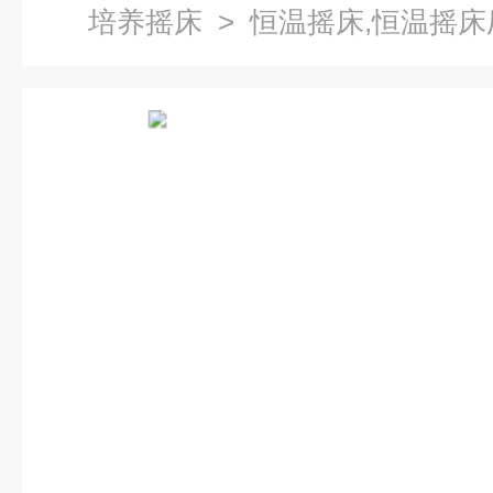
培养摇床
> 恒温摇床,恒温摇