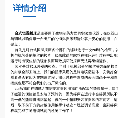
详情介绍
台式恒温摇床
是主要用于生物制药方面的实验室仪器，在仪器出
与调试以确保每一台出厂的的恒温摇床都能让客户安心的使用！在
键点：
首先是对台式恒温摇床各个部件的螺丝进行一次zui终的检查，
机与机芯处的螺丝的检查，如果此处的螺丝在摇床运行过程中出现
运行时出现位移的现象从而导致损坏使摇床无法再继续运作。
其次是对摇床外观的检查。当对于机械部分的螺丝等方面的检查
的封板全部安装上。我们的摇床采用的是静电喷塑箱体，安装好全
看看是否有因为在制造过程，搬运过程中造成的表面凹凸不平和喷
擦痕也是不符合我们的出厂标准的。
zui后我们在调试之前需要将摇床用我们所配套的垫脚垫平，除
了搬运的便捷都是安装了滚轮的，因为摇床在运行中会摇晃所以不
高一低的垫脚将摇床垫起，低的一个垫脚安装在摇床的右前方，这
后，取下前下方的封板使用扳手转动这个螺丝调节高度，直到摇床
样就完成了通电调试前的检测工作了！