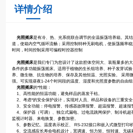
详情介绍
光照摇床
是有冷、热、光系统联合调节的全温振荡培养箱。其结
道，使箱内空气循环流畅；采用控制特种无刷电机，使振荡频率稳
时间，时间控制采用可编程时控器控制
光照摇床
是我们专门为您设计了这款腔体空间大、装瓶量多的大
条件的多功能振荡摇床。适用于植物的生长组培养、种子发芽试验
养、微生物、抗生物的培养、保存及其他恒温、光照实验。 采用
强。可实现昼夜1-24个时间段的温度、湿度和光照度参数的自由
光照摇床
的*性能：
1、高性能的恒温功能，避免样品的蒸发干枯。
2、考虑*的安全保护设计，实现对人员、样品和设备的三重安全
3、安全功能：停电报警、传感器故障报警、超温报警、超速报
4、保护器（可调）、独立式漏电、过电流跳闸保护、制冷机超
监视计时器、来电恢复、参数加密。
5、参数记忆、温度表示校正、 RS-232接口和嵌入式微型打印
6、交流感应长寿命电机设计，宽调速、恒力矩、恒转速、无碳