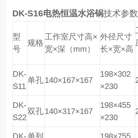
DK-S16
电热恒温水浴锅
技术参数
型
工作室尺寸高×
外径尺寸
规格
号
宽×深（mm）
长×宽×高
DK-
198×302
单孔
140×167×167
S11
×230
DK-
198×455
双孔
140×317×167
S22
×230
DK-
单列
198×755