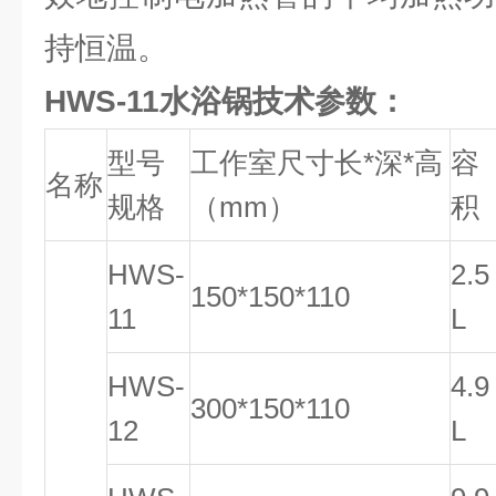
持恒温。
HWS-11
水浴锅技术参数：
型号
工作室尺寸长*深*高
容
名称
规格
（mm）
积
HWS-
2.5
150*150*110
11
L
HWS-
4.9
300*150*110
12
L