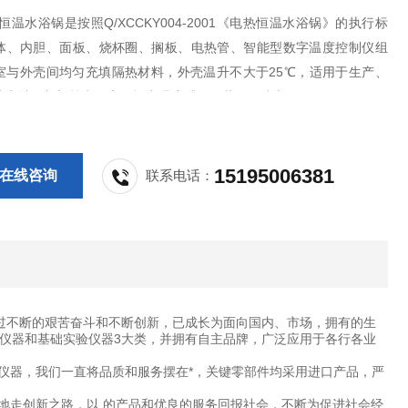
1-1恒温水浴锅是按照Q/XCCKY004-2001《电热恒温水浴锅》的执行标
体、内胆、面板、烧杯圈、搁板、电热管、智能型数字温度控制仪组
室与外壳间均匀充填隔热材料，外壳温升不大于25℃，适用于生产、
院和计量部门等实验室作恒定温度试验及蒸发浓缩之用。
15195006381
在线咨询
联系电话：
过不断的艰苦奋斗和不断创新，已成长为面向国内、市场，拥有的生
仪器和基础实验仪器3大类，并拥有自主品牌，广泛应用于各行各业
仪器，我们一直将品质和服务摆在*，关键零部件均采用进口产品，严
地走创新之路，以 的产品和优良的服务回报社会，不断为促进社会经