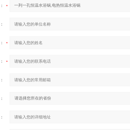
：
：
：
：
：
：
：