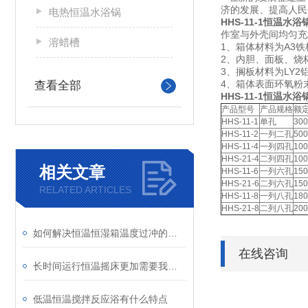
济的发展、提高人
电热恒温水浴锅
HHS-11-1
恒温水浴
作室与外壳间均匀充
溶蜡槽
1、箱体材料为A3铁
2、内胆、面板、烧杯圈
3、搁板材料为LY2
4、箱体表面环氧粉
查看全部
HHS-11-1恒温水浴
产品型号
产品规格
额定
HHS-11-1
单孔
300
HHS-11-2
一列二孔
500
HHS-11-4
一列四孔
100
HHS-21-4
二列四孔
100
相关文章
HHS-11-6
一列六孔
150
HHS-21-6
二列六孔
150
RELATED ARTICLES
HHS-11-8
一列八孔
180
HHS-21-8
二列八孔
200
如何解决恒温恒湿箱温度过冲的问题
在线咨询
长时间运行恒温摇床更加需要我们提高防范意识
低温恒温搅拌反应浴有什么特点