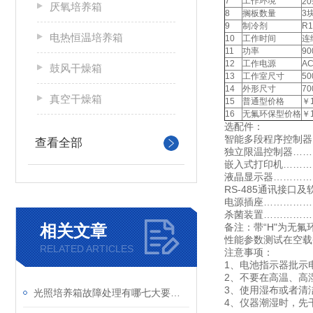
7
工作环境
20
厌氧培养箱
8
搁板数量
3
9
制冷剂
R
电热恒温培养箱
10
工作时间
连
11
功率
90
12
工作电源
AC
鼓风干燥箱
13
工作室尺寸
50
14
外形尺寸
70
真空干燥箱
15
普通型价格
￥1
16
无氟环保型价格
￥1
选配件：
智能多段程序控制器…
查看全部
独立限温控制器………
嵌入式打印机…………
液晶显示器……………
RS-485通讯接口及
电源插座………………
杀菌装置………………
备注：带“H"为无氟
相关文章
性能参数测试在空载
RELATED ARTICLES
注意事项：
1、电池指示器批示
2、不要在高温、高
3、使用湿布或者清
光照培养箱故障处理有哪七大要素呢？
4、仪器潮湿时，先