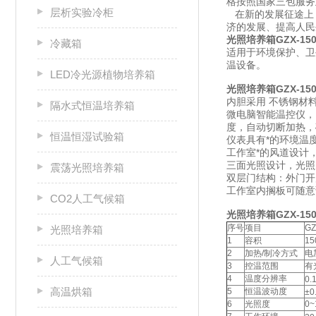
格按照国家三包服务
层析实验冷柜
在新的发展征途上，
济的发展、提高人民
光照培养箱GZX-150
冷藏箱
适用于环境保护、卫
温设备。
LED冷光源植物培养箱
光照培养箱GZX-150
内胆采用 不锈钢材
隔水式恒温培养箱
微电脑智能温控仪，
度，自动切断加热，
恒温恒湿试验箱
仪表具有*的环境温
工作室*的风道设计
三面光照设计，光照
震荡光照培养箱
双层门结构：外门开
工作室内搁板可随意
CO2人工气候箱
光照培养箱GZX-150
序号
项目
GZ
光照培养箱
1
容积
15
2
加热/制冷方式
电
人工气候箱
3
控温范围
有
4
温度分辨率
0.
高温烘箱
5
恒温波动度
±0
6
光照度
0~