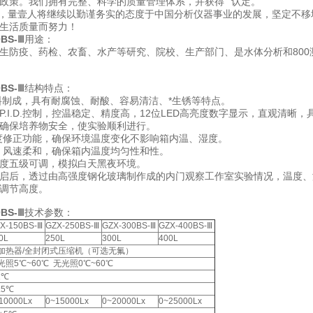
政策。我们拥有完整、科学的质量管理体系，并获得“"认定。
量壹人将继续以勤谨务实的态度于中国分析仪器事业的发展，坚定不移
生活质量而努力！
BS-Ⅲ
用途：
生防疫、药检、农畜、水产等研究、院校、生产部门、是水体分析和800
BS-Ⅲ
结构特点：
料制成，具有耐腐蚀、耐酸、容易清洁、*生锈等特点。
P.I.D.控制，控温稳定、精度高，12位LED高亮度数字显示，直观清
确保培养物安全，使实验顺利进行。
度修正功能，确保环境温度变化不影响箱内温、湿度。
，风速柔和，确保箱内温度均匀性和性。
度五级可调，模拟白天黑夜环境。
启后，透过由高强度钢化玻璃制作成的内门观察工作室实验情况，温度、
调节高度。
BS-Ⅲ
技术参数：
X-150BS-Ⅲ
GZX-250BS-Ⅲ
GZX-300BS-Ⅲ
GZX-400BS-Ⅲ
0L
250L
300L
400L
加热器/全封闭式压缩机（可选无氟）
光照5℃~60℃ 无光照0℃~60℃
1℃
.5℃
10000Lx
0~15000Lx
0~20000Lx
0~25000Lx