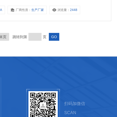
8A
厂商性质：
生产厂家
浏览量：
2448
末页
跳转到第
页
扫码加微信
SCAN