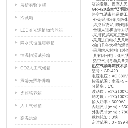
济的发展、提高人
层析实验冷柜
GR-420热空气消毒
热空气消毒箱是供工
冷藏箱
-外壳采用冷轧钢板
-温控系统采用微电
-合理风道和循环系
LED冷光源植物培养箱
-采用双屏高亮度数
-采用进口电机及风
隔水式恒温培养箱
-箱门具备大视角观
-采用纳米材料门封
恒温恒湿试验箱
-具有因停电，死机
-热空气消毒箱具备
热空气消毒箱技术参
CO2人工气候箱
型号：GR-420
电源电压：AC 380V/
震荡光照培养箱
控温范围：室温+5～
分辩率：1℃
波动度：±1℃(100℃
光照培养箱
均匀度：±1℃(100℃
输入功率：3000W
人工气候箱
内胆尺寸(mm)：650×
外形尺寸(mm)：780×
载物托架：3块
高温烘箱
定时范围：0～999