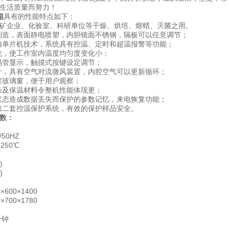
民生活质量而努力！
箱
具有的性能特点如下：
矿企业、化验室、科研单位等干燥、烘培、熔蜡、灭菌之用。
制造，表面静电喷塑，内胆镜面不锈钢，隔板可以任意调节；
脑单片机技术，系统具有控温、定时和超温报警等功能；
统，使工作室内温度均匀度变化小；
码管显示，触摸式按键设定调节；
叶，具有空气对流微风装置，内腔空气可以更新循环；
察玻璃窗，便于用户观察；
条及保温材料令整机性能体现更；
状态造成数据丢失而保护的参数记忆，来电恢复功能；
第二套控温保护系统，有效的保护样品安全。
数：
50HZ
250℃
)
)
600×1400
700×1780
分钟