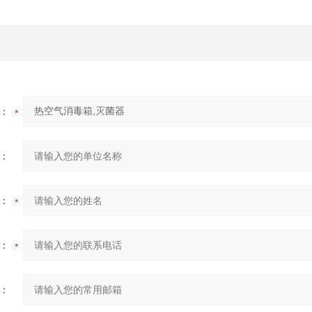
：
：
：
：
：