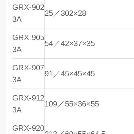
GRX-902
25／302×28
3A
GRX-905
54／42×37×35
3A
GRX-907
91／45×45×45
3A
GRX-912
109／55×36×55
3A
GRX-920