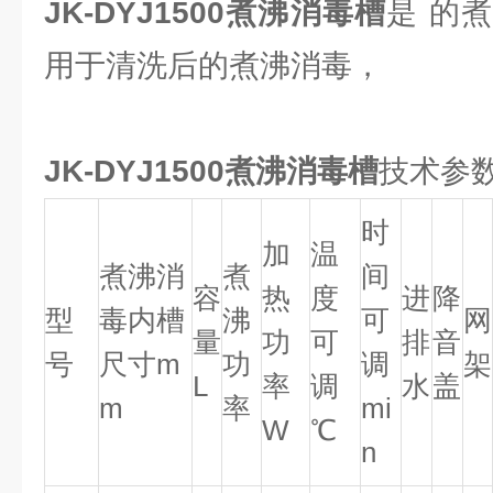
JK-DYJ1500
煮沸消毒槽
是 的
用于清洗后的煮沸消毒，
JK-DYJ1500煮沸消毒槽
技术参
时
加
温
煮沸消
煮
间
容
热
度
进
降
型
毒内槽
沸
可
网
量
功
可
排
音
号
尺寸m
功
调
架
L
率
调
水
盖
m
率
mi
W
℃
n