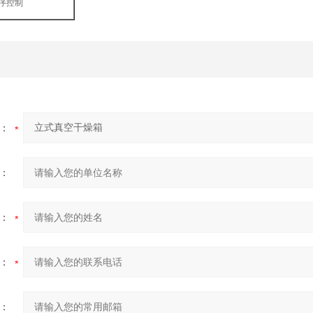
序控制
：
：
：
：
：