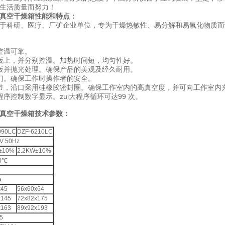
民生活质量而努力！
立式)真空干燥箱
性能和特点：
于科研、医疗、厂矿企业单位，专为干燥热敏性、易分解和易氧化物质而
控温可靠。
板上，并分别控温。加热时间短，均匀性好。
板并抛光处理。确保产品的美观及经久耐用。
门。确保工作时操作者的安全。
节，沿口采用硅橡胶密封圈。确保工作室内的高真空度，并可向工作室内充
序控制数字显示。zui大程序循环可达99 次。
(立式)真空干燥箱技术参数：
090LC
DZF-6210LC
V 50Hz
±10%
2.2KW±10%
0℃
a
x45
56x60x64
x145
72x82x175
x163
89x92x193
5