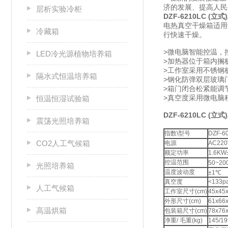
济的发展、提高人
层析实验冷柜
DZF-6210LC (
电热真空干燥箱适用
冷藏箱
行快速干燥。
>微电脑智能控温，
LED冷光源植物培养箱
>加热器位于箱内搁
>工作室采用不锈钢
隔水式恒温培养箱
>钢化防弹双层玻璃
>箱门闭合松紧能调
>真空度采用微电脑程
恒温恒湿试验箱
DZF-6210LC 
震荡光照培养箱
指数\型号
DZF-6
CO2人工气候箱
电源
AC220
额定功率
1.6KW
控温范围
50~20
光照培养箱
温度波动度
±1℃
真空度
<133p
人工气候箱
工作室尺寸(cm)
45x45
外形尺寸(cm)
61x66
高温烘箱
包装箱尺寸(cm)
78x76
净重/ 毛重(kg)
145/19