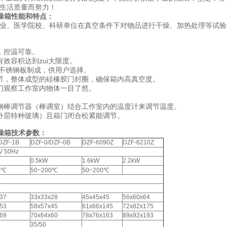
民生活质量而努力！
干燥箱性能和特点：
业、医学院校、科研单位在真空条件下对物品进行干燥、加热处理等试验
，控温可靠。
效容积达到zui大限度。
或不锈钢板制成，供用户选择。
节，整体成型的硅橡胶门封圈，确保箱内高真空度。
门观察工作室内物体一目了然。
钢棒调节器（棒调室）结合工作室内的温度计来调节温度。
外层特种玻璃）且箱门闭合松紧能调节。
干燥箱技术参数：
DZF-1B
DZF-0/DZF-0B
DZF-6090Z
DZF-6210Z
V 50Hz
0.5kW
1.6kW
2.2kW
0℃
50~200℃
50~200℃
a
37
33x33x28
45x45x45
56x60x64
53
58x57x45
61x66x145
72x82x175
69
70x64x60
78x76x163
89x92x193
35/50