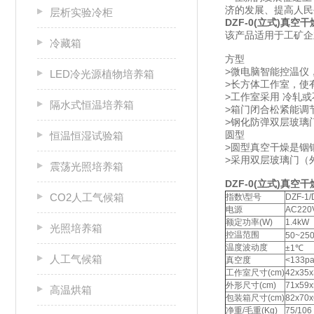
济的发展、提高人
层析实验冷柜
DZF-0
(立式)真空
该产品适用于工矿企
冷藏箱
方型
>微电脑智能控温仪
LED冷光源植物培养箱
>长方体工作室，使有
>工作室采用 冷轧
隔水式恒温培养箱
>箱门闭合松紧能调
>钢化防弹双层玻璃
圆型
恒温恒湿试验箱
>圆型真空干燥是铟
>采用双层玻璃门（
震荡光照培养箱
DZF-0(立式)真空
CO2人工气候箱
指数\型号
DZF-1/
电源
AC220
额定功率(W)
1.4kW
光照培养箱
控温范围
50~25
温度波动度
±1℃
人工气候箱
真空度
<133p
工作室尺寸(cm)
42x35x
外形尺寸(cm)
71x59x
高温烘箱
包装箱尺寸(cm)
82x70x
净重/毛重(Kg)
75/106