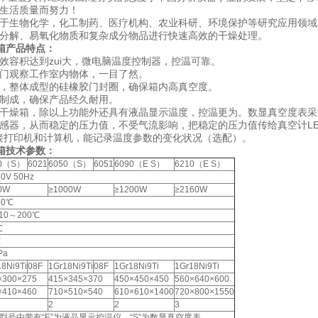
民生活质量而努力！
于生物化学，化工制药、医疗机构、农业科研、环境保护等研究应用领域
分解、易氧化物质和复杂成分物品进行快速高效的干燥处理。
箱产品特点：
效容积达到zui大，微电脑温度控制器，控温可靠。
门观察工作室内物体，一目了然。
，整体成型的硅橡胶门封圈，确保箱内高真空度。
制成，确保产品经久耐用。
干燥箱，除以上功能外还具有液晶显示温度，控温更为。数显真空度表采
感器，从而稳定的压力值，不受气流影响，把稳定的压力值传给真空计LE
可连接打印机和计算机，能记录温度参数的变化状况（选配）。
燥箱技术参数：
20（S）
6021
6050（S）
6051
6090（E S）
6210（E S）
0V 50Hz
0W
≥1000W
≥1200W
≥2160W
40℃
10～200℃
℃
℃
Pa
18Ni9Ti
08F
1Gr18Ni9Ti
08F
1Gr18Ni9Ti
1Gr18Ni9Ti
×300×275
415×345×370
450×450×450
560×640×600
×410×460
710×510×540
610×610×1400
720×800×1550
2
2
3
型号中带有“E”为液晶显示控温仪，“S”为数显真空度表