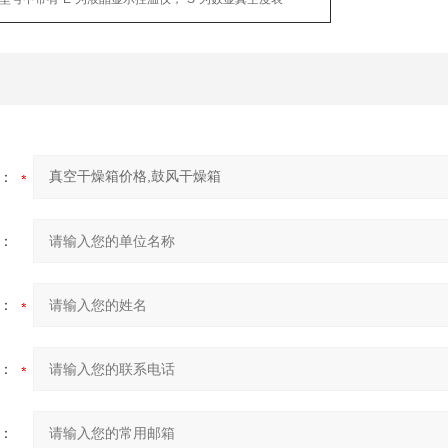
：
：
：
：
：