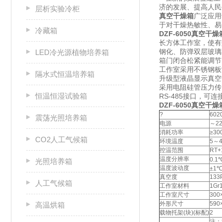
济的发展、提高人
层析实验冷柜
真空干燥箱
广泛应用
于对干燥热敏性、易
冷藏箱
DZF-6050
真空干燥
长方体工作室，使有
钢化、防弹双层玻璃
LED冷光源植物培养箱
箱门闭合松紧能调节
工作室采用不锈钢板
隔水式恒温培养箱
升级型液晶显示真空
采用电阻硅管压力传
恒温恒湿试验箱
RS-485接口，
DZF-6050真空干
?
60
震荡光照培养箱
电源
～22
消耗功率
≥30
CO2人工气候箱
环境温度
5～
控温范围
RT+
温度分辨率
0.1
光照培养箱
温度波动度
±1
真空度
133
人工气候箱
工作室材料
1Gr
工作室尺寸
300
外形尺寸
590
高温烘箱
载物托架(块)(标配)
2
注：