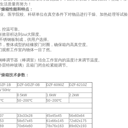
民生活质量而努力！
空干燥箱
性能和特点：
业、医学院校、科研单位在真空条件下对物品进行干燥、加热处理等试验
，控温可靠。
效容积达到zui大限度。
或不锈钢板制成，供用户选择。
节，整体成型的硅橡胶门封圈，确保箱内高真空度。
门观察工作室内物体一目了然。
钢棒调节器（棒调室）结合工作室内的温度计来调节温度。
外层特种玻璃）且箱门闭合松紧能调节。
空干燥箱技术参数：
DZF-1B
DZF-0/DZF-0B
DZF-6090Z
DZF-6210Z
V 50Hz
0.5kW
1.6kW
2.2kW
0℃
50~200℃
50~200℃
a
37
33x33x28
45x45x45
56x60x64
53
58x57x45
61x66x145
72x82x175
69
70x64x60
78x76x163
89x92x193