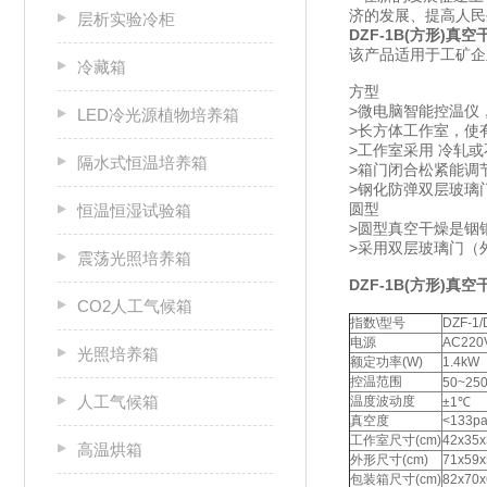
济的发展、提高人
层析实验冷柜
DZF-1B(方形)真
该产品适用于工矿企
冷藏箱
方型
>微电脑智能控温仪
LED冷光源植物培养箱
>长方体工作室，使有
>工作室采用 冷轧
隔水式恒温培养箱
>箱门闭合松紧能调
>钢化防弹双层玻璃
圆型
恒温恒湿试验箱
>圆型真空干燥是铟
>采用双层玻璃门（
震荡光照培养箱
DZF-1B(方形)真
CO2人工气候箱
指数\型号
DZF-1/
电源
AC220
光照培养箱
额定功率(W)
1.4kW
控温范围
50~25
人工气候箱
温度波动度
±1℃
真空度
<133p
工作室尺寸(cm)
42x35x
高温烘箱
外形尺寸(cm)
71x59x
包装箱尺寸(cm)
82x70x