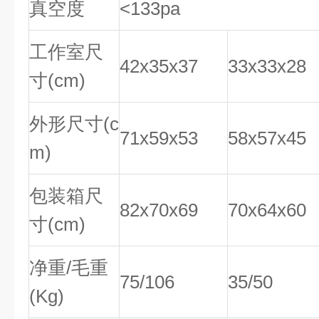
真空度
<133pa
工作室尺
42x35x37
33x33x28
寸(cm)
外形尺寸(c
71x59x53
58x57x45
m)
包装箱尺
82x70x69
70x64x60
寸(cm)
净重/毛重
75/106
35/50
(Kg)