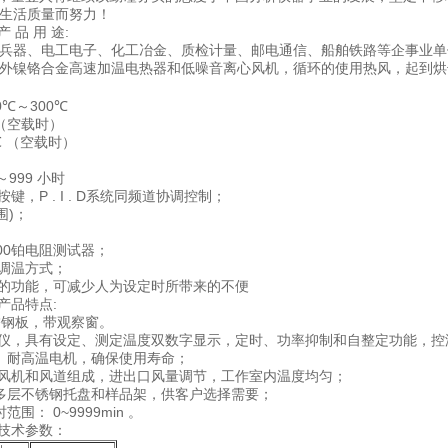
民生活质量而努力！
产 品 用 途:
兵器、电工电子、化工冶金、质检计量、邮电通信、船舶铁路等企事业单
外镍铬合金高速加温电热器和低噪音离心风机，循环的使用热风，起到烘
0℃～300℃
 （空载时）
℃ （空载时）
～999 小时
键，P . I . D系统同频道协调控制；
围)；
100铂电阻测试器；
衡调温方式；
算的功能，可减少人为设定时所带来的不便
产品特点:
不锈钢板，带观察窗。
温仪，具有设定、测定温度双数字显示，定时、功率抑制和自整定功能，控温可靠
、耐高温电机，确保使用寿命；
由风机和风道组成，进出口风量调节，工作室内温度均匀；
多层不锈钢托盘和样品架，供客户选择需要；
围： 0~9999min 。
技术参数：