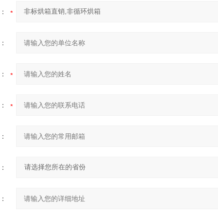
：
：
：
：
：
：
：