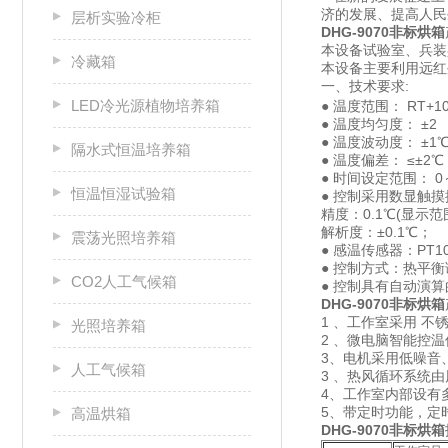
济的发展、提高人
层析实验冷柜
DHG-9070
非标烘箱
本设备试验室、兵装
冷藏箱
本设备主要利用远红
一、技术要求:
LED冷光源植物培养箱
● 温度范围： RT+1
● 温度均匀度： ±2
● 温度波动度： ±1
隔水式恒温培养箱
● 温度偏差： ≤±2℃
● 时间设定范围： 0
恒温恒湿试验箱
● 控制采用数显触摸按
精度：0.1℃(显示范
解析度：±0.1℃；
震荡光照培养箱
● 感温传感器：PT
● 控制方式：热平
CO2人工气候箱
● 控制具有自动演
DHG-9070非标烘箱
1 、工作室采用 
光照培养箱
2 、微电脑智能控
3、电机采用低噪音
人工气候箱
3 、热风循环系统
4、工作室内部设有
5、带定时功能，定时范
高温烘箱
DHG-9070非标烘箱