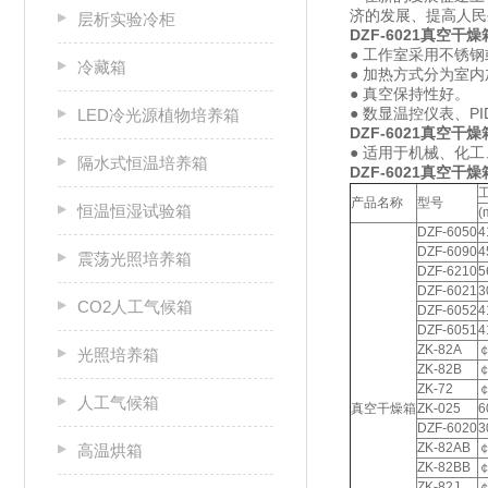
济的发展、提高人
层析实验冷柜
DZF-6021
真空干燥
● 工作室采用不锈
冷藏箱
● 加热方式分为室
● 真空保持性好。
● 数显温控仪表、P
LED冷光源植物培养箱
DZF-6021真空干燥
● 适用于机械、化
隔水式恒温培养箱
DZF-6021真空干燥
产品名称
型号
恒温恒湿试验箱
(
DZF-6050
4
DZF-6090
4
震荡光照培养箱
DZF-6210
5
DZF-6021
3
CO2人工气候箱
DZF-6052
4
DZF-6051
4
ZK-82A
￠
光照培养箱
ZK-82B
￠
ZK-72
￠
人工气候箱
真空干燥箱
ZK-025
6
DZF-6020
3
ZK-82AB
￠
高温烘箱
ZK-82BB
￠
ZK-82J
￠