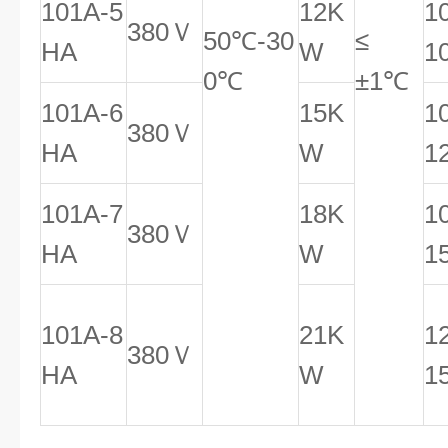
101A-5
12K
1
380Ｖ
50℃-30
≤
HA
W
1
0℃
±1℃
101A-6
15K
1
380Ｖ
HA
W
1
101A-7
18K
1
380Ｖ
HA
W
1
101A-8
21K
1
380Ｖ
HA
W
1