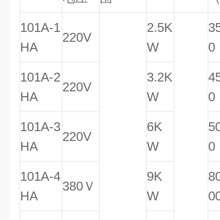
101A-1
2.5K
3
220V
HA
W
101A-2
3.2K
4
220V
HA
W
0
101A-3
6K
5
220V
HA
W
0
101A-4
9K
8
380Ｖ
HA
W
0