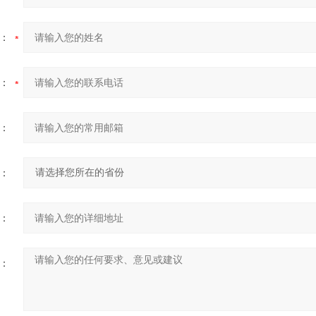
：
：
：
：
：
：