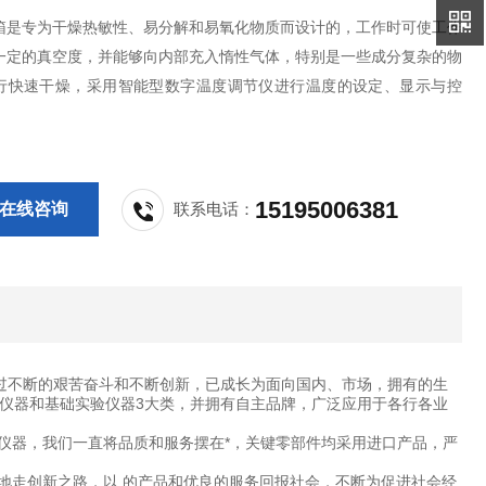
箱是专为干燥热敏性、易分解和易氧化物质而设计的，工作时可使工作
一定的真空度，并能够向内部充入惰性气体，特别是一些成分复杂的物
行快速干燥，采用智能型数字温度调节仪进行温度的设定、显示与控
15195006381
在线咨询
联系电话：
过不断的艰苦奋斗和不断创新，已成长为面向国内、市场，拥有的生
仪器和基础实验仪器3大类，并拥有自主品牌，广泛应用于各行各业
仪器，我们一直将品质和服务摆在*，关键零部件均采用进口产品，严
地走创新之路，以 的产品和优良的服务回报社会，不断为促进社会经