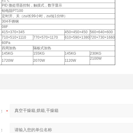
±1℃
PID 微处理器控制，触摸式，数字显示
铂电阻PT100
定时开、关（zui长99小时，zui短1分钟）
304不锈钢
08F
415×370×345
450×450×450
560×640×600
710×510×1110
770×570×1170
610×590×1380
720×730×1660
60Pa
四周加热
隔板式加热
145KG
155KG
145KG
230KG
2100W
1720W
2070W
1120W
：
：