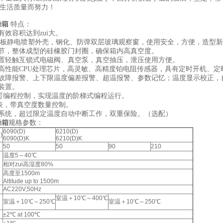
民生活质量而努力！
燥箱
特点
：
有效容积达到zui大。
 钢板静电喷塑外壳，钢化、防弹双层玻璃观察窗，使用安全，方便，造型
调节，整体成型的硅橡胶门封圈，确保箱内高真空度。
内置轻触互锁式电磁阀、真空泵，真空抽压，泄压使用方便。
高性能
CPU
处理芯片，高灵敏、高精度铂电阻传感器，具有定时开机、定
器故障报警、上下限温度偏差报警、超温报警、参数记忆；温度显示校正，
装置。
段可编程控制，实现温度的阶梯式编程运行。
空表，带真空度数量控制。
警系统，超过限定温度自动中断工作，双重保险。（选配）
燥箱
规格参数：
6090(D)
6210(D)
)
6090(D)K
6210(D)K
50
50
90
210
温度5～40℃
相对zui高湿度80%
高度至1500m
Altitude up to 1500m
AC220V,50Hz
室温＋10℃～400℃
室温＋10℃～250℃
室温＋10℃～250℃
±2℃ at 100℃