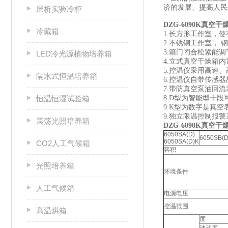
济的发展、提高人
层析实验冷柜
DZG-6090K
真空干
冷藏箱
1.长方形工作室，使
2.不锈钢工作室，
3.箱门闭合松紧能
LED冷光源植物培养箱
4.立式真空干燥箱
5.控温仪采用高速、
隔水式恒温培养箱
6.控温仪自带传感
7.带防真空泵油回流
恒温恒湿试验箱
8.D型为智能型十
9.K型为数字是真
9.独立限温控制报
震荡光照培养箱
DZG-6090K
真空干
6050SA(D)
6050SB(D
6050SA(D)K
CO2人工气候箱
容积
光照培养箱
环境条件
人工气候箱
电源电压
控温范围
高温烘箱
度