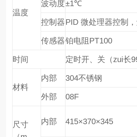
波动度
±1℃
温度
控制器
PID 微处理器控制
传感器
铂电阻PT100
时间
定时开、关（zui长9
内部
304不锈钢
材料
外部
08F
内部
415×370×345
尺寸
（m