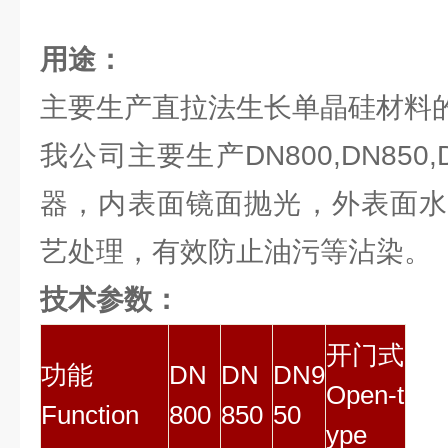
用途：
主要生产直拉法生长单晶硅材料的
我公司主要生产DN800,DN850
器，内表面镜面抛光，外表面水
艺处理，有效防止油污等沾染。
技术参数：
开门式
功能
DN
DN
DN9
Open-t
Function
800
850
50
ype