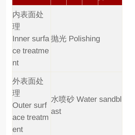
内表面处
理
Inner surfa
抛光
Polishing
ce treatme
nt
外表面处
理
水喷砂
Water sandbl
Outer surf
ast
ace treatm
ent