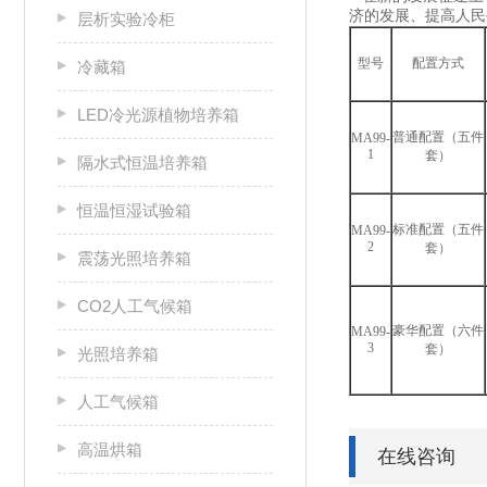
济的发展、提高人
层析实验冷柜
型号
配置方式
冷藏箱
LED冷光源植物培养箱
普通配置（五件
MA99-
1
套）
隔水式恒温培养箱
恒温恒湿试验箱
标准配置（五件
MA99-
2
套）
震荡光照培养箱
CO2人工气候箱
豪华配置（六件
MA99-
3
套）
光照培养箱
人工气候箱
高温烘箱
在线咨询