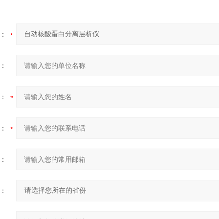
：
：
：
：
：
：