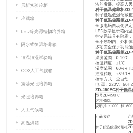
济的发展、提高人
层析实验冷柜
种子低温储藏柜ZD-4
种子低温低湿储藏柜
冷藏箱
种子低温储藏柜ZD-
全微电脑自动化设定
LED数字显示箱内
LED冷光源植物培养箱
控制系统具有除霜，
全不锈钢内、外柜体
隔水式恒温培养箱
多项安全保护功能(
种子低温储藏柜ZD-
恒温恒湿试验箱
温度范围：0-10℃
控温精度：±1℃
湿度范围：60%RH
CO2人工气候箱
控湿精度：±5%RH
控制方式：全自动
震荡光照培养箱
电 源：220V、50H
ZD-450FC种子
型号
ZD-450FC
光照培养箱
容积
450L
说明
其中1000L和1
人工气候箱
产品名称
产
ZD
高温烘箱
种子低温低湿储藏柜
ZD
ZD