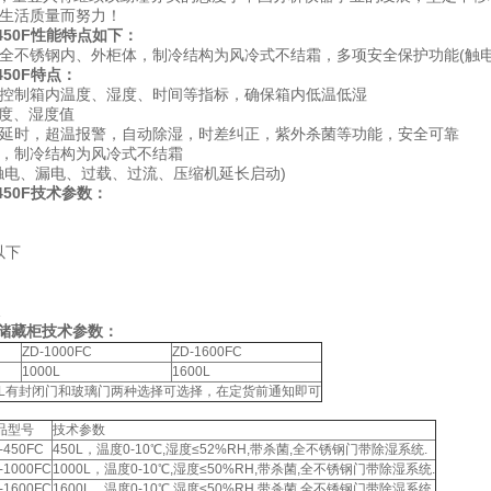
民生活质量而努力！
50F
性能特点如下：
全不锈钢内、外柜体，制冷结构为风冷式不结霜，多项安全保护功能(触
450F特点：
控制箱内温度、湿度、时间等指标，确保箱内低温低湿
温度、湿度值
延时，超温报警，自动除湿，时差纠正，紫外杀菌等功能，安全可靠
，制冷结构为风冷式不结霜
触电、漏电、过载、过流、压缩机延长启动)
450F技术参数：
以下
Z
低温储藏柜技术参数：
ZD-1000FC
ZD-1600FC
1000L
1600L
600L有封闭门和玻璃门两种选择可选择，在定货前通知即可
品型号
技术参数
-450FC
450L，温度0-10℃,湿度≤52%RH,带杀菌,全不锈钢门带除湿系统.
-1000FC
1000L，温度0-10℃,湿度≤50%RH,带杀菌,全不锈钢门带除湿系统.
-1600FC
1600L，温度0-10℃,湿度≤50%RH,带杀菌,全不锈钢门带除湿系统.