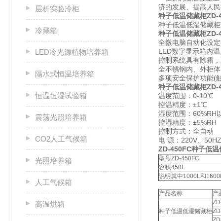
济的发展、提高人
层析实验冷柜
种子低温储藏柜ZD-4
种子低温低湿储藏柜
冷藏箱
种子低温储藏柜ZD-4
全微电脑自动化设定
LED数字显示箱内
LED冷光源植物培养箱
控制系统具有除霜，
全不锈钢内、外柜体
隔水式恒温培养箱
多项安全保护功能(
种子低温储藏柜ZD-
恒温恒湿试验箱
温度范围：0-10℃
控温精度：±1℃
湿度范围：60%RH
震荡光照培养箱
控湿精度：±5%RH
控制方式：全自动
CO2人工气候箱
电 源：220V、50H
ZD-450FC种子
型号
ZD-450FC
光照培养箱
容积
450L
说明
其中1000L和1
人工气候箱
产品名称
产
ZD
高温烘箱
种子低温低湿储藏柜
ZD
ZD