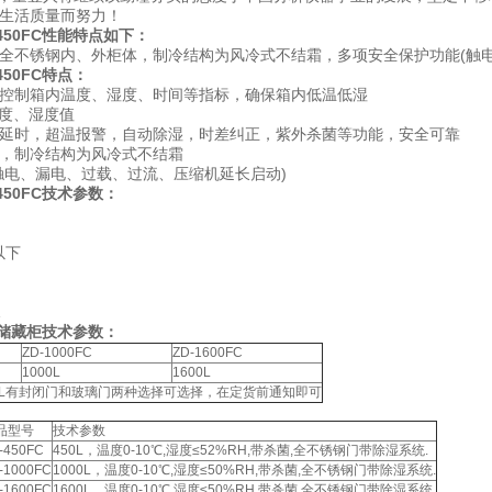
民生活质量而努力！
50FC
性能特点如下：
全不锈钢内、外柜体，制冷结构为风冷式不结霜，多项安全保护功能(触
50FC特点：
控制箱内温度、湿度、时间等指标，确保箱内低温低湿
温度、湿度值
延时，超温报警，自动除湿，时差纠正，紫外杀菌等功能，安全可靠
，制冷结构为风冷式不结霜
触电、漏电、过载、过流、压缩机延长启动)
450FC技术参数：
以下
Z
低温储藏柜技术参数：
ZD-1000FC
ZD-1600FC
1000L
1600L
600L有封闭门和玻璃门两种选择可选择，在定货前通知即可
品型号
技术参数
-450FC
450L，温度0-10℃,湿度≤52%RH,带杀菌,全不锈钢门带除湿系统.
-1000FC
1000L，温度0-10℃,湿度≤50%RH,带杀菌,全不锈钢门带除湿系统.
-1600FC
1600L，温度0-10℃,湿度≤50%RH,带杀菌,全不锈钢门带除湿系统.