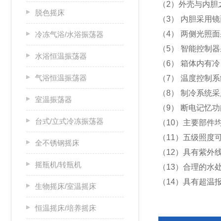
（2）
外壳与内胆
脱色摇床
（3）
内胆采用镜
（4） 两侧光照
冷冻气浴/水浴振荡器
（5）
智能控制器
水浴恒温振荡器
（6）
箱体内有冷
气浴恒温振荡器
（7）
温度控制系
（8） 制冷系统
室温振荡器
（9）
断电记忆功
台式/立式冷冻振荡器
（10）
主要部件
（11）五级照度
全不锈钢摇床
（12）
具有紫外
摇瓶机/转瓶机
（13）
合理的水
（14）具有超温
生物摇床/室温摇床
恒温摇床/培养摇床