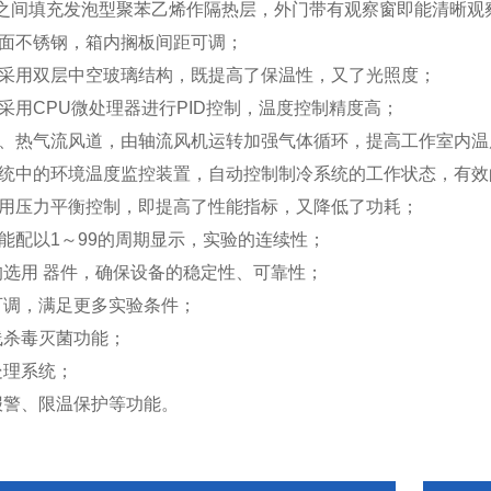
之间填充发泡型聚苯乙烯作隔热层，外门带有观察窗即能清晰观
面不锈钢，箱内搁板间距可调；
面采用双层中空玻璃结构，既提高了保温性，又了光照度；
采用CPU微处理器进行PID控制，温度控制精度高；
、热气流风道，由轴流风机运转加强气体循环，提高工作室内温
统中的环境温度监控装置，自动控制制冷系统的工作状态，有效
采用压力平衡控制，即提高了性能指标，又降低了功耗；
能配以1～99的周期显示，实验的连续性；
均选用 器件，确保设备的稳定性、可靠性；
可调，满足更多实验条件；
线杀毒灭菌功能；
处理系统；
报警、限温保护等功能。